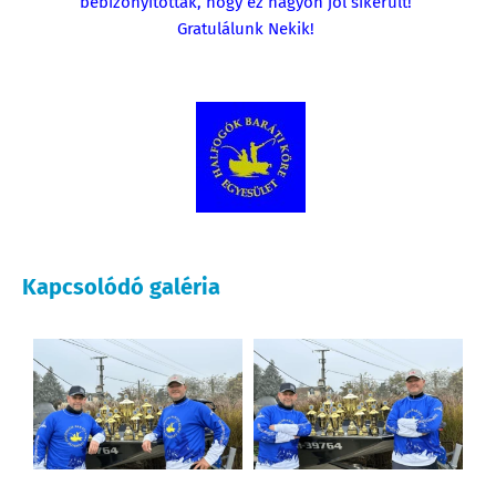
bebizonyították, hogy ez nagyon jól sikerült!
Gratulálunk Nekik!
Kapcsolódó galéria