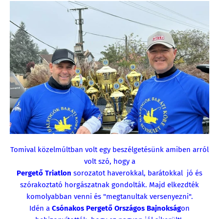
Tomival közelmúltban volt egy beszélgetésünk amiben arról
volt szó, hogy a
Pergető Triatlon
sorozatot haverokkal, barátokkal jó és
szórakoztató horgászatnak gondolták. Majd elkezdték
komolyabban venni és "megtanultak versenyezni".
Idén a
Csónakos Pergető Országos Bajnokság
on