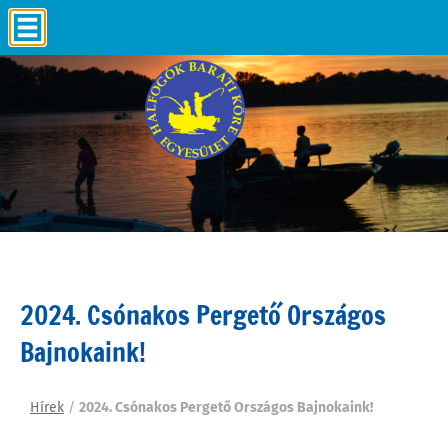
2024. Csónakos Pergető Országos
Bajnokaink!
Hírek
/
2024. Csónakos Pergető Országos Bajnokaink!