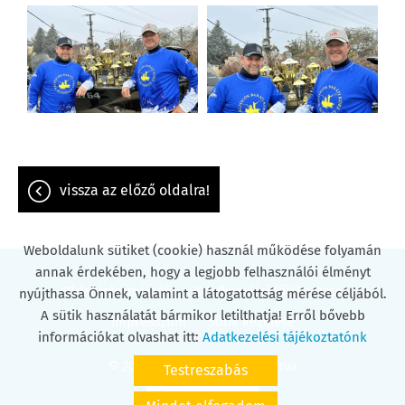
vissza az előző oldalra!
Weboldalunk sütiket (cookie) használ működése folyamán
annak érdekében, hogy a legjobb felhasználói élményt
Oldal információk
Adatkezelési tájékoztató
nyújthassa Önnek, valamint a látogatottság mérése céljából.
A sütik használatát bármikor letilthatja! Erről bővebb
Impresszum
Sütik kezelése
információkat olvashat itt:
Adatkezelési tájékoztatónk
© 2026 - Minden jog fenntartva
Testreszabás